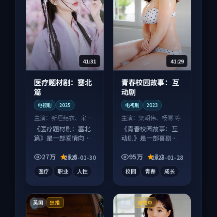
41:31
41:29
医疗题材剧：塞北
青春校园故事：互
篇
动剧
电视剧
2025
电视剧
2023
主演：
新垣结衣、宋慧
主演：
梁朝伟、杨幂 等
乔 等
《医疗题材剧：塞北
《青春校园故事：互
篇》是一部爱情向电
动剧》是一部喜剧向
视剧作品，多线叙事
电视剧作品，画面质
并行，细节值得二刷
感在线，配乐与镜头
27万
7.6
95万
7.2
2025-01-30
2025-01-28
回味。
配合度高。
医疗
职业
人性
校园
青春
成长
英国
中国
独播
连载中