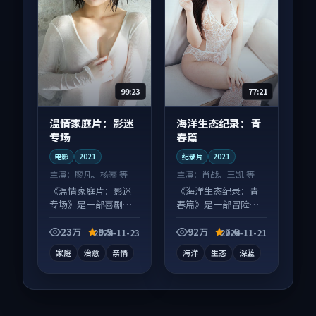
99:23
77:21
温情家庭片：影迷
海洋生态纪录：青
专场
春篇
电影
2021
纪录片
2021
主演：
廖凡、杨幂 等
主演：
肖战、王凯 等
《温情家庭片：影迷
《海洋生态纪录：青
专场》是一部喜剧向
春篇》是一部冒险向
电影作品，以人物成
纪录片作品，口碑持
长为内核，情感戏份
续发酵，适合周末一
23万
9.9
92万
7.6
2024-11-23
2024-11-21
扎实。
口气刷完。
家庭
治愈
亲情
海洋
生态
深蓝