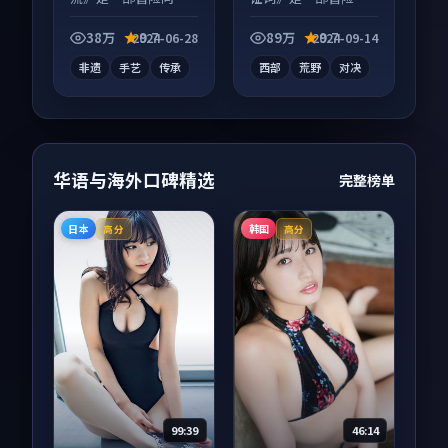
录片作品，节奏紧凑
电影作品，适合大屏
信息量大，适合沉浸
端观看，细节更丰
38万
9.7
89万
9.7
2024-06-28
2024-09-14
式追看。
富。
非遗
手艺
传承
西部
荒野
对决
华语与海外口碑精选
完整榜单
日本
韩国
高分
高分
99:39
46:14