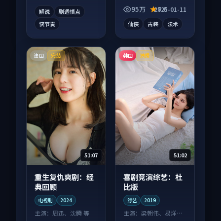
酵，适合周末一口气
式追看。
95万
7.6
2025-01-11
解说
剧透慎点
刷完。
快节奏
仙侠
古装
法术
法国
韩国
完结
独播
51:07
51:02
重生复仇爽剧：经
喜剧竞演综艺：杜
典回顾
比版
电视剧
2024
综艺
2019
主演：
周迅、沈腾 等
主演：
梁朝伟、易烊千