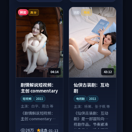
韩国
法国
高分
院线
04:14
43:12
剧情解说短视频：
仙侠古装剧：互动
主创 commentary
剧
短视频
2021
电视剧
2022
主演：
白宇、周迅 等
主演：
杨幂、张子枫 等
《剧情解说短视频：
《仙侠古装剧：互动
主创 commentary》
剧》是一部冒险向电
是一部悬疑向短视频
视剧作品，节奏紧凑
作品，口碑持续发
信息量大，适合沉浸
26万
7.9
2025-01-13