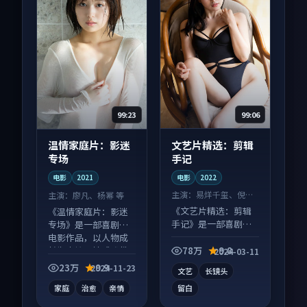
99:06
99:23
文艺片精选：剪辑
温情家庭片：影迷
手记
专场
电影
2022
电影
2021
主演：
易烊千玺、倪妮
主演：
廖凡、杨幂 等
等
《文艺片精选：剪辑
《温情家庭片：影迷
手记》是一部喜剧向
专场》是一部喜剧向
电影作品，画面质感
电影作品，以人物成
在线，配乐与镜头配
长为内核，情感戏份
78万
9.8
2024-03-11
合度高。
扎实。
23万
9.9
2024-11-23
文艺
长镜头
家庭
治愈
亲情
留白