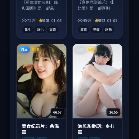
玺 等
《重生复仇爽剧：经
《喜剧竞演综艺：杜
典回顾》是一部悬疑
比版》是一部喜剧向
向电视剧作品，片尾
综艺作品，适合大屏
彩蛋别错过，字幕区
端观看，细节更丰
72万
8.0
49万
9.7
2025-01-06
2025-01-01
常有惊喜。
富。
重生
复仇
爽剧
喜剧
竞演
欢乐
日本
中国
HDR
独播
66:57
26:55
美食纪录片：余温
治愈系番剧：乡村
篇
篇