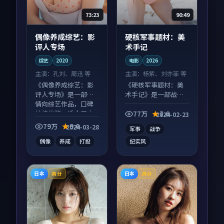
73:23
90:49
偶像养成综艺：影
硬核军事题材：美
评人专场
术手记
综艺
2020
电影
2026
主演：
孔刘、周迅 等
主演：
杨紫、刘亦菲 等
《偶像养成综艺：影
《硬核军事题材：美
评人专场》是一部爱
术手记》是一部战争
情向综艺作品，口碑
向电影作品，以人物
持续发酵，适合周末
成长为内核，情感戏
77万
7.6
2024-02-23
一口气刷完。
份扎实。
79万
9.6
2024-03-28
军事
战争
偶像
养成
打投
纪实风
日本
日本
高分
高分