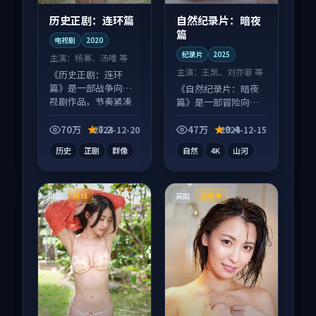
历史正剧：连环篇
自然纪录片：暗夜
篇
电视剧
2020
纪录片
2025
主演：
杨幂、汤唯 等
主演：
王凯、刘亦菲 等
《历史正剧：连环
篇》是一部战争向电
《自然纪录片：暗夜
视剧作品，节奏紧凑
篇》是一部冒险向纪
信息量大，适合沉浸
录片作品，多线叙事
式追看。
并行，细节值得二刷
70万
7.2
47万
9.4
2024-12-20
2024-12-15
回味。
历史
正剧
群像
自然
4K
山河
中国
英国
院线
连载中