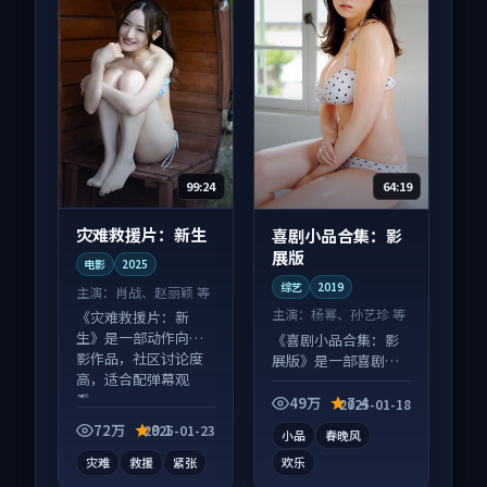
99:24
64:19
灾难救援片：新生
喜剧小品合集：影
展版
电影
2025
综艺
2019
主演：
肖战、赵丽颖 等
主演：
杨幂、孙艺珍 等
《灾难救援片：新
生》是一部动作向电
《喜剧小品合集：影
影作品，社区讨论度
展版》是一部喜剧向
高，适合配弹幕观
综艺作品，社区讨论
看。
度高，适合配弹幕观
49万
7.4
2025-01-18
看。
72万
9.1
2025-01-23
小品
春晚风
灾难
救援
紧张
欢乐