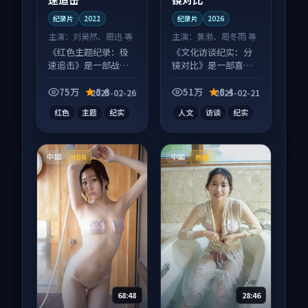
纪录片
2022
纪录片
2026
主演：
刘昊然、周迅 等
主演：
黄渤、周冬雨 等
《红色主题纪录：极
《文化访谈纪实：分
速追击》是一部战争
镜对比》是一部喜剧
向纪录片作品，以人
向纪录片作品，社区
物成长为内核，情感
讨论度高，适合配弹
75万
8.6
51万
8.4
2025-02-26
2025-02-21
戏份扎实。
幕观看。
红色
主题
纪实
人文
访谈
纪实
中国
中国
HDR
热播
68:48
28:46