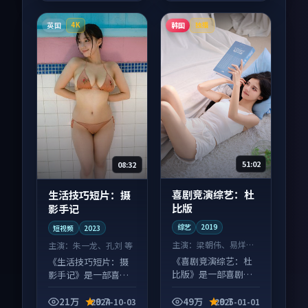
英国
韩国
4K
独播
51:02
08:32
喜剧竞演综艺：杜
生活技巧短片：摄
比版
影手记
综艺
2019
短视频
2023
主演：
梁朝伟、易烊千
主演：
朱一龙、孔刘 等
玺 等
《喜剧竞演综艺：杜
《生活技巧短片：摄
比版》是一部喜剧向
影手记》是一部喜剧
综艺作品，适合大屏
向短视频作品，适合
端观看，细节更丰
大屏端观看，细节更
21万
9.7
49万
9.7
2024-10-03
2025-01-01