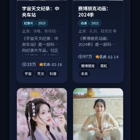
宇宙天文纪录：中
赛博朋克动画：
央车站
2024季
纪录片
2023
动漫
2021
主演：
汤唯、新垣结衣
主演：
孔刘、段奕宏 等
等
《宇宙天文纪录：中
《赛博朋克动画：
央车站》是一部科幻
2024季》是一部科幻
向纪录片作品，社区
向动漫作品，社区讨
讨论度高，适合配弹
论度高，适合配弹幕
97万
7.4
2025-02-14
幕观看。
观看。
28万
7.4
2025-02-16
赛博朋克
霓虹
宇宙
天文
科普
未来
中国
中国
院线
4K