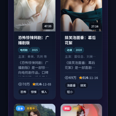
47:33
27:16
恐怖惊悚网剧：广
搞笑泡面番：幕后
播剧版
花絮
电视剧
2025
动漫
2020
主演：
秦昊、巩俐 等
主演：
雷佳音、刘昊然
等
《恐怖惊悚网剧：广
《搞笑泡面番：幕后
播剧版》是一部惊悚
花絮》是一部喜剧向
向电视剧作品，口碑
动漫作品，社区讨论
持续发酵，适合周末
度高，适合配弹幕观
69万
8.4
2024-11-16
一口气刷完。
看。
70万
8.4
2024-12-03
泡面番
搞笑
恐怖
惊悚
慎入
短小
日本
韩国
连载中
杜比