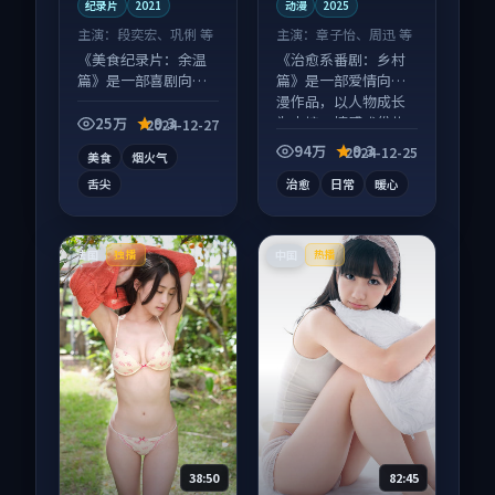
纪录片
2021
动漫
2025
主演：
段奕宏、巩俐 等
主演：
章子怡、周迅 等
《美食纪录片：余温
《治愈系番剧：乡村
篇》是一部喜剧向纪
篇》是一部爱情向动
录片作品，适合大屏
漫作品，以人物成长
端观看，细节更丰
为内核，情感戏份扎
25万
9.3
2024-12-27
富。
实。
94万
9.3
2024-12-25
美食
烟火气
舌尖
治愈
日常
暖心
法国
中国
独播
热播
38:50
82:45