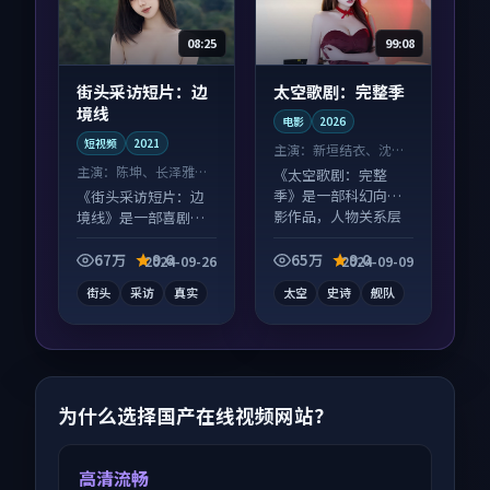
08:25
99:08
街头采访短片：边
太空歌剧：完整季
境线
电影
2026
短视频
2021
主演：
新垣结衣、沈腾
等
主演：
陈坤、长泽雅美
《太空歌剧：完整
等
季》是一部科幻向电
《街头采访短片：边
影作品，人物关系层
境线》是一部喜剧向
层推进，尾声常有情
短视频作品，画面质
绪落点。
感在线，配乐与镜头
67万
9.6
65万
9.0
2024-09-26
2024-09-09
配合度高。
街头
采访
真实
太空
史诗
舰队
为什么选择国产在线视频网站？
高清流畅