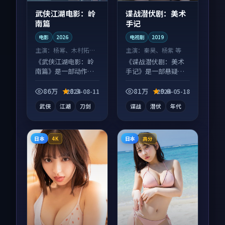
武侠江湖电影：岭
谍战潜伏剧：美术
南篇
手记
电影
2026
电视剧
2019
主演：
杨幂、木村拓哉
主演：
秦昊、杨紫 等
等
《武侠江湖电影：岭
《谍战潜伏剧：美术
南篇》是一部动作向
手记》是一部悬疑向
电影作品，以人物成
电视剧作品，以人物
长为内核，情感戏份
成长为内核，情感戏
86万
8.3
81万
9.6
2024-08-11
2024-05-18
扎实。
份扎实。
武侠
江湖
刀剑
谍战
潜伏
年代
日本
日本
4K
高分