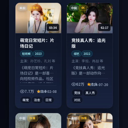
美国
中国
连载中
4K
03:34
61:17
萌宠日常短片：片
竞技真人秀：追光
场日记
版
短视频
2023
综艺
2022
主演：
孙艺珍、孔刘 等
主演：
李现、肖战 等
《萌宠日常短片：片
《竞技真人秀：追光
场日记》是一部喜剧
版》是一部动作向综
向短视频作品，社区
艺作品，适合大屏端
讨论度高，适合配弹
观看，细节更丰富。
62万
9.9
2024-07-20
幕观看。
7.7万
9.9
2024-02-08
竞技
真人秀
萌宠
治愈
日常
对抗
中国
美国
独播
独播