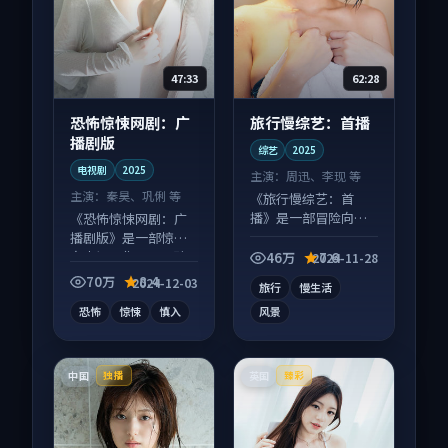
47:33
62:28
恐怖惊悚网剧：广
旅行慢综艺：首播
播剧版
综艺
2025
电视剧
2025
主演：
周迅、李现 等
主演：
秦昊、巩俐 等
《旅行慢综艺：首
播》是一部冒险向综
《恐怖惊悚网剧：广
艺作品，适合大屏端
播剧版》是一部惊悚
观看，细节更丰富。
向电视剧作品，口碑
46万
7.6
2024-11-28
持续发酵，适合周末
70万
8.4
2024-12-03
旅行
慢生活
一口气刷完。
恐怖
惊悚
慎入
风景
中国
英国
独播
臻彩