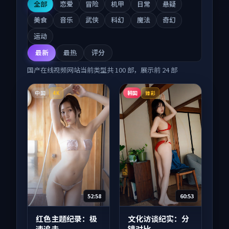
全部
恋爱
冒险
机甲
日常
悬疑
美食
音乐
武侠
科幻
魔法
奇幻
运动
最新
最热
评分
国产在线视频网站
当前类型共
100
部，展示前
24
部
中国
韩国
4K
臻彩
52:58
60:53
红色主题纪录：极
文化访谈纪实：分
速追击
镜对比