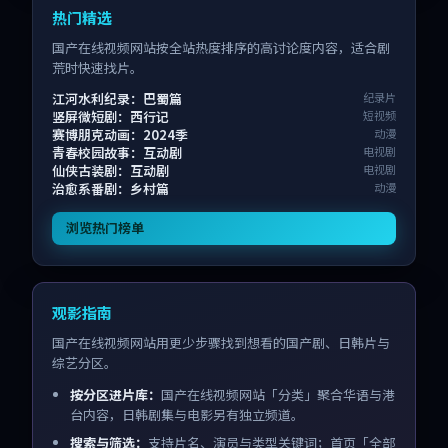
热门精选
国产在线视频网站按全站热度排序的高讨论度内容，适合剧
荒时快速找片。
江河水利纪录：巴蜀篇
纪录片
竖屏微短剧：西行记
短视频
赛博朋克动画：2024季
动漫
青春校园故事：互动剧
电视剧
仙侠古装剧：互动剧
电视剧
治愈系番剧：乡村篇
动漫
浏览热门榜单
观影指南
国产在线视频网站用更少步骤找到想看的国产剧、日韩片与
综艺分区。
按分区进片库：
国产在线视频网站「分类」聚合华语与港
台内容，日韩剧集与电影另有独立频道。
搜索与筛选：
支持片名、演员与类型关键词；首页「全部