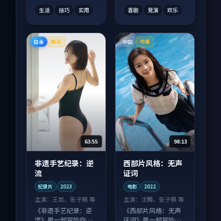
富。
丰富。
生活
技巧
实用
喜剧
竞演
欢乐
日本
中国
臻彩
热播
63:55
98:13
非遗手艺纪录：逆
西部片风格：无声
流
证词
纪录片
2023
电影
2022
主演：
王凯、张子枫 等
主演：
沈腾、张子枫 等
《非遗手艺纪录：逆
《西部片风格：无声
流》是一部冒险向纪
证词》是一部冒险向