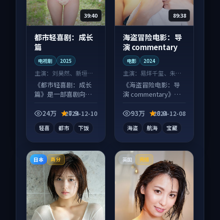
39:40
89:38
都市轻喜剧：成长
海盗冒险电影：导
篇
演 commentary
电视剧
2025
电影
2024
主演：
刘昊然、新垣结
主演：
易烊千玺、朱一
衣 等
龙 等
《都市轻喜剧：成长
《海盗冒险电影：导
篇》是一部喜剧向电
演 commentary》是
视剧作品，类型元素
一部冒险向电影作
齐全，观感爽快不拖
品，社区讨论度高，
24万
7.9
93万
8.0
2024-12-10
2024-12-08
沓。
适合配弹幕观看。
轻喜
都市
下饭
海盗
航海
宝藏
日本
英国
高分
完结