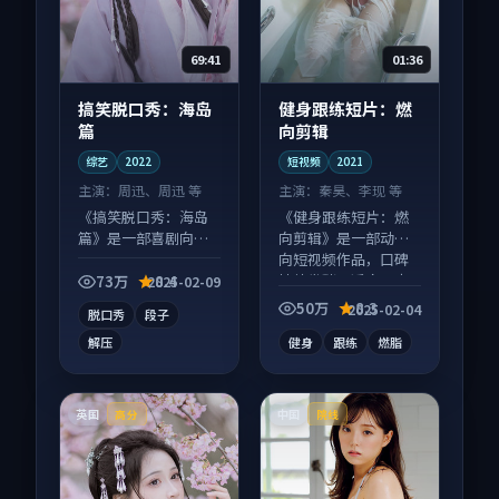
69:41
01:36
搞笑脱口秀：海岛
健身跟练短片：燃
篇
向剪辑
综艺
2022
短视频
2021
主演：
周迅、周迅 等
主演：
秦昊、李现 等
《搞笑脱口秀：海岛
《健身跟练短片：燃
篇》是一部喜剧向综
向剪辑》是一部动作
艺作品，以人物成长
向短视频作品，口碑
为内核，情感戏份扎
持续发酵，适合周末
73万
8.4
2025-02-09
实。
一口气刷完。
50万
8.3
2025-02-04
脱口秀
段子
解压
健身
跟练
燃脂
英国
中国
高分
院线