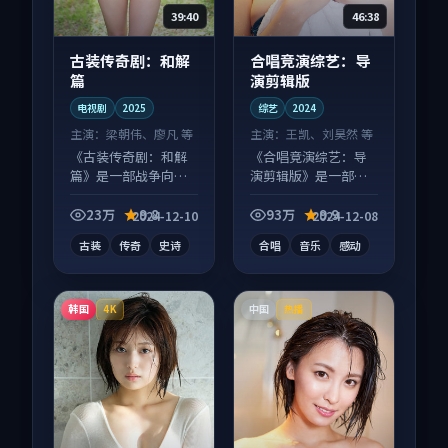
39:40
46:38
古装传奇剧：和解
合唱竞演综艺：导
篇
演剪辑版
电视剧
2025
综艺
2024
主演：
梁朝伟、廖凡 等
主演：
王凯、刘昊然 等
《古装传奇剧：和解
《合唱竞演综艺：导
篇》是一部战争向电
演剪辑版》是一部爱
视剧作品，社区讨论
情向综艺作品，社区
度高，适合配弹幕观
讨论度高，适合配弹
23万
9.8
93万
9.9
2024-12-10
2024-12-08
看。
幕观看。
古装
传奇
史诗
合唱
音乐
感动
韩国
中国
4K
热播