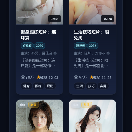
02:33
02:28
健身跟练短片：连
生活技巧短片：限
环篇
免周
短视频
2020
短视频
2022
主演：
秦昊、雷佳音 等
主演：
陈坤、刘亦菲 等
《健身跟练短片：连
《生活技巧短片：限
环篇》是一部动作向
免周》是一部喜剧向
短视频作品，类型元
短视频作品，适合大
素齐全，观感爽快不
屏端观看，细节更丰
70万
7.6
47万
9.7
2024-12-03
2024-11-28
拖沓。
富。
健身
跟练
燃脂
生活
技巧
实用
中国
中国
高分
热播