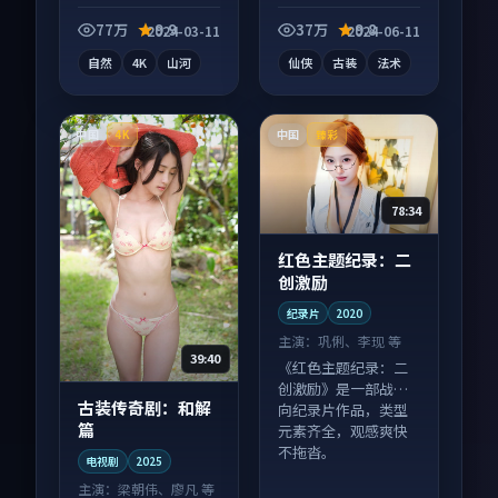
纪录片作品，以人物
视剧作品，口碑持续
成长为内核，情感戏
发酵，适合周末一口
77万
9.9
37万
9.8
2024-03-11
2024-06-11
份扎实。
气刷完。
自然
4K
山河
仙侠
古装
法术
中国
中国
4K
臻彩
78:34
红色主题纪录：二
创激励
纪录片
2020
主演：
巩俐、李现 等
39:40
《红色主题纪录：二
创激励》是一部战争
古装传奇剧：和解
向纪录片作品，类型
篇
元素齐全，观感爽快
不拖沓。
电视剧
2025
主演：
梁朝伟、廖凡 等