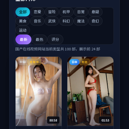
全部
恋爱
冒险
机甲
日常
悬疑
美食
音乐
武侠
科幻
魔法
奇幻
运动
最新
最热
评分
国产在线视频网站
当前类型共
100
部，展示前
24
部
中国
日本
连载中
杜比
88:58
01:53