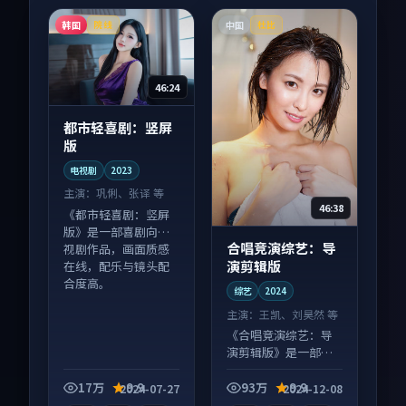
韩国
中国
院线
杜比
46:24
都市轻喜剧：竖屏
版
电视剧
2023
主演：
巩俐、张译 等
46:38
《都市轻喜剧：竖屏
版》是一部喜剧向电
合唱竞演综艺：导
视剧作品，画面质感
演剪辑版
在线，配乐与镜头配
合度高。
综艺
2024
主演：
王凯、刘昊然 等
《合唱竞演综艺：导
演剪辑版》是一部爱
情向综艺作品，社区
讨论度高，适合配弹
17万
9.9
93万
9.9
2024-07-27
2024-12-08
幕观看。