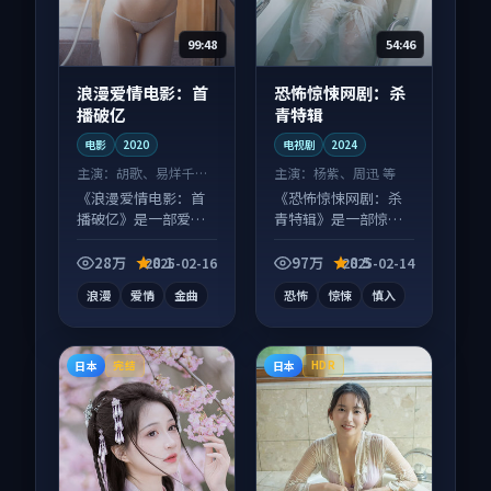
99:48
54:46
浪漫爱情电影：首
恐怖惊悚网剧：杀
播破亿
青特辑
电影
2020
电视剧
2024
主演：
胡歌、易烊千玺
主演：
杨紫、周迅 等
等
《浪漫爱情电影：首
《恐怖惊悚网剧：杀
播破亿》是一部爱情
青特辑》是一部惊悚
向电影作品，类型元
向电视剧作品，人物
素齐全，观感爽快不
关系层层推进，尾声
28万
8.1
97万
8.5
2025-02-16
2025-02-14
拖沓。
常有情绪落点。
浪漫
爱情
金曲
恐怖
惊悚
慎入
日本
日本
完结
HDR