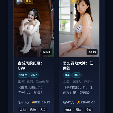
中国
中国
臻彩
高分
63:24
99:19
古城风貌纪录：
奇幻冒险大片：江
OVA
南篇
纪录片
2022
电影
2022
主演：
孔刘、赵丽颖 等
主演：
堺雅人、赵丽颖
等
《古城风貌纪录：
《奇幻冒险大片：江
OVA》是一部喜剧向
南篇》是一部冒险向
纪录片作品，多线叙
电影作品，社区讨论
事并行，细节值得二
度高，适合配弹幕观
73万
9.0
49万
7.7
2025-01-23
2025-01-18
刷回味。
看。
古城
风貌
人文
奇幻
冒险
视效