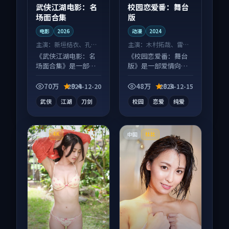
武侠江湖电影：名
校园恋爱番：舞台
场面合集
版
电影
2026
动漫
2024
主演：
新垣结衣、孔刘
主演：
木村拓哉、雷佳
等
音 等
《武侠江湖电影：名
《校园恋爱番：舞台
场面合集》是一部动
版》是一部爱情向动
作向电影作品，多线
漫作品，类型元素齐
叙事并行，细节值得
全，观感爽快不拖
70万
9.4
48万
8.3
2024-12-20
2024-12-15
二刷回味。
沓。
武侠
江湖
刀剑
校园
恋爱
纯爱
中国
中国
4K
杜比