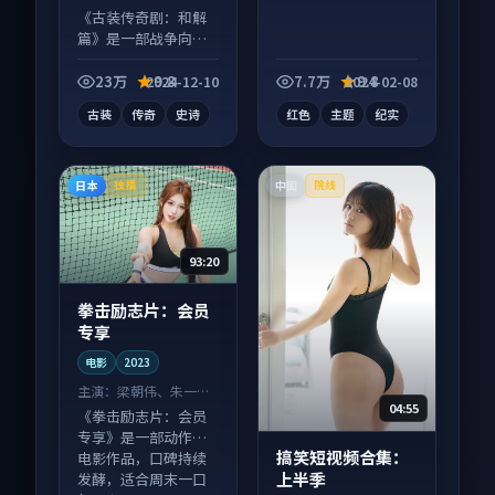
《古装传奇剧：和解
篇》是一部战争向电
视剧作品，社区讨论
度高，适合配弹幕观
23万
9.8
7.7万
9.8
2024-12-10
2024-02-08
看。
古装
传奇
史诗
红色
主题
纪实
日本
中国
独播
院线
93:20
拳击励志片：会员
专享
电影
2023
主演：
梁朝伟、朱一龙
04:55
等
《拳击励志片：会员
专享》是一部动作向
搞笑短视频合集：
电影作品，口碑持续
上半季
发酵，适合周末一口