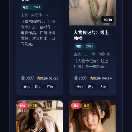
电影
2023
主演：
梁朝伟、朱一龙
92:40
等
《拳击励志片：会员
专享》是一部动作向
人物传记片：线上
电影作品，口碑持续
独播
发酵，适合周末一口
气刷完。
电影
2026
主演：
王一博、胡歌 等
《人物传记片：线上
独播》是一部犯罪向
电影作品，以人物成
长为内核，情感戏份
99万
9.8
79万
8.4
2024-01-25
2024-04-14
扎实。
拳击
励志
汗水
传记
历史
人物
韩国
韩国
HDR
独播