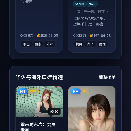
气刷完。
短视频
2026
主演：
王一博、段奕宏
等
《搞笑短视频合集：
上半季》是一部喜剧
向短视频作品，画面
质感在线，配乐与镜
99万
9.8
38万
9.7
2024-01-25
2024-06-28
头配合度高。
拳击
励志
汗水
搞笑
段子
魔性
华语与海外口碑精选
完整榜单
日本
日本
独播
4K
93:20
拳击励志片：会员
专享