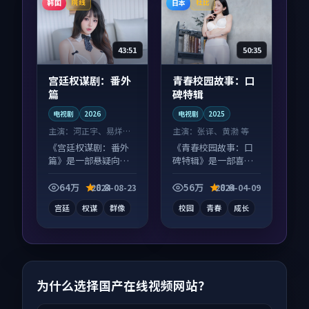
韩国
日本
院线
杜比
43:51
50:35
宫廷权谋剧：番外
青春校园故事：口
篇
碑特辑
电视剧
2026
电视剧
2025
主演：
河正宇、易烊千
主演：
张译、黄渤 等
玺 等
《宫廷权谋剧：番外
《青春校园故事：口
篇》是一部悬疑向电
碑特辑》是一部喜剧
视剧作品，多线叙事
向电视剧作品，适合
并行，细节值得二刷
大屏端观看，细节更
64万
8.8
56万
8.6
2024-08-23
2024-04-09
回味。
丰富。
宫廷
权谋
群像
校园
青春
成长
为什么选择国产在线视频网站？