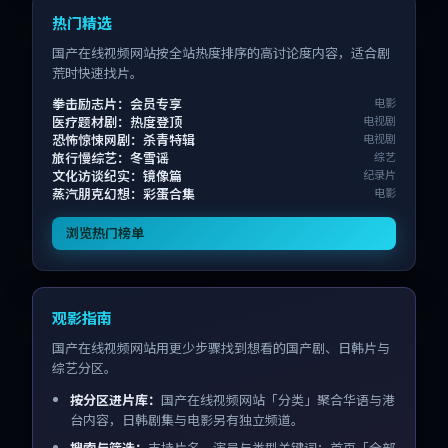
热门精选
国产在线视频网站按全站热度排序的高讨论度内容，适合剧
荒时快速找片。
拳击励志片：会员专享
电影
医疗题材剧：热度登顶
电视剧
恐怖惊悚网剧：杀青特辑
电视剧
旅行慢综艺：冬雪谣
综艺
文化访谈纪实：镜像篇
纪录片
蒸汽朋克幻想：彩蛋合集
电影
浏览热门榜单
观影指南
国产在线视频网站用更少步骤找到想看的国产剧、日韩片与
综艺分区。
按分区进片库：
国产在线视频网站「分类」聚合华语与港
台内容，日韩剧集与电影另有独立频道。
搜索与筛选：
支持片名、演员与类型关键词；首页「全部